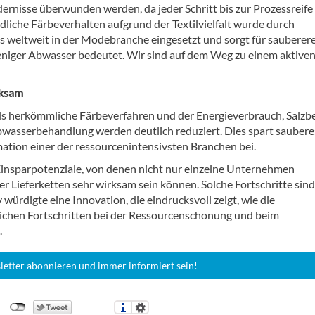
rnisse überwunden werden, da jeder Schritt bis zur Prozessreife
liche Färbeverhalten aufgrund der Textilvielfalt wurde durch
s weltweit in der Modebranche eingesetzt und sorgt für sauberer
eniger Abwasser bedeutet. Wir sind auf dem Weg zu einem aktive
rksam
als herkömmliche Färbeverfahren und der Energieverbrauch, Salzbe
asserbehandlung werden deutlich reduziert. Dies spart saubere
mation einer der ressourcenintensivsten Branchen bei.
 Einsparpotenziale, von denen nicht nur einzelne Unternehmen
er Lieferketten sehr wirksam sein können. Solche Fortschritte sind
 würdigte eine Innovation, die eindrucksvoll zeigt, wie die
ichen Fortschritten bei der Ressourcenschonung und beim
.
letter abonnieren und immer informiert sein!