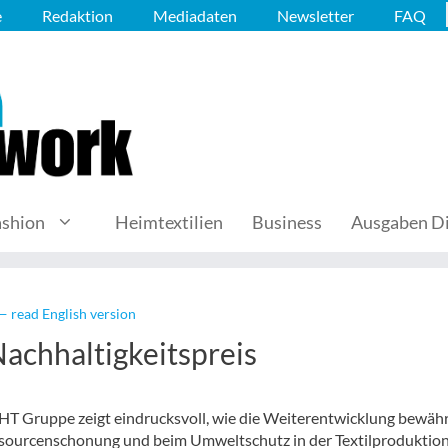
e
Redaktion
Mediadaten
Newsletter
FAQ
ashion
Heimtextilien
Business
Ausgaben Di
— read English version
chhaltigkeitspreis
HT Gruppe zeigt eindrucksvoll, wie die Weiterentwicklung bewäh
essourcenschonung und beim Umweltschutz in der Textilproduktio