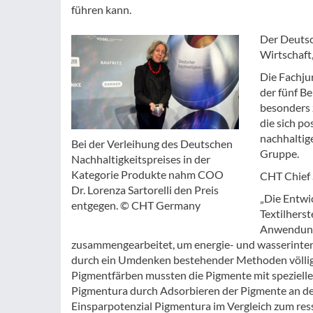
führen kann.
Der Deutsc
Wirtschaft
Die Fachju
der fünf B
besonders 
die sich p
nachhaltig
Bei der Verleihung des Deutschen
Gruppe.
Nachhaltigkeitspreises in der
Kategorie Produkte nahm COO
CHT Chief S
Dr. Lorenza Sartorelli den Preis
„Die Entwi
entgegen. © CHT Germany
Textilherst
Anwendung
zusammengearbeitet, um energie- und wasserintens
durch ein Umdenken bestehender Methoden völlig 
Pigmentfärben mussten die Pigmente mit speziell
Pigmentura durch Adsorbieren der Pigmente an der 
Einsparpotenzial Pigmentura im Vergleich zum ress