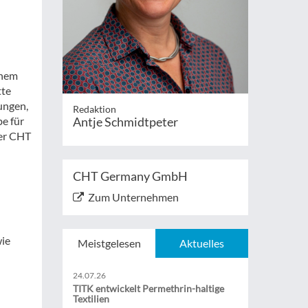
n
inem
tte
ungen,
Redaktion
be für
Antje Schmidtpeter
er CHT
CHT Germany GmbH
Zum Unternehmen
wie
Meistgelesen
Aktuelles
24.07.26
TITK entwickelt Permethrin-haltige
Textilien