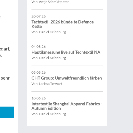
Von Antje Schmidtpeter
e
20.07.26
Techtextil 2026 bündelte Defence-
n
Kette
Von Daniel Keienburg
04.08.26
darf,
Haptikmessung live auf Techtextil NA
s
Von Daniel Keienburg
03.08.26
 sehr
CHT Group: Umweltfreundlich färben
Von Larissa Terwart
10.06.26
Intertextile Shanghai Apparel Fabrics -
Autumn Edition
Von Daniel Keienburg