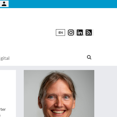
EN
gital
rter
n