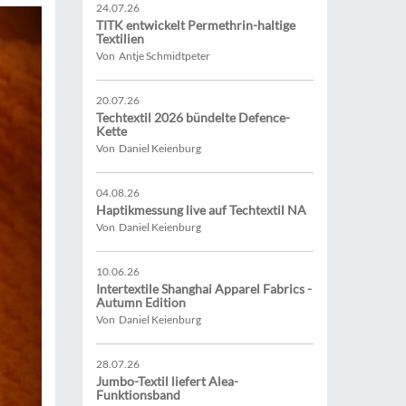
24.07.26
TITK entwickelt Permethrin-haltige
Textilien
Von Antje Schmidtpeter
20.07.26
Techtextil 2026 bündelte Defence-
Kette
Von Daniel Keienburg
04.08.26
Haptikmessung live auf Techtextil NA
Von Daniel Keienburg
10.06.26
Intertextile Shanghai Apparel Fabrics -
Autumn Edition
Von Daniel Keienburg
28.07.26
Jumbo-Textil liefert Alea-
Funktionsband