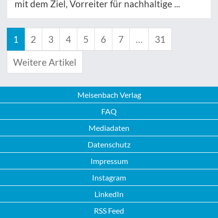
mit dem Ziel, Vorreiter für nachhaltige ...
1
2
3
4
5
6
7
…
31
Weitere Artikel
Meisenbach Verlag
FAQ
Mediadaten
Datenschutz
Impressum
Instagram
LinkedIn
RSS Feed