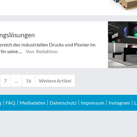
ungslösungen
reich des industriellen Drucks und Pionier im
in seine ...
Von Redaktion
7
…
16
Weitere Artikel
g
FAQ
Mediadaten
Datenschutz
Impressum
Instagram
L