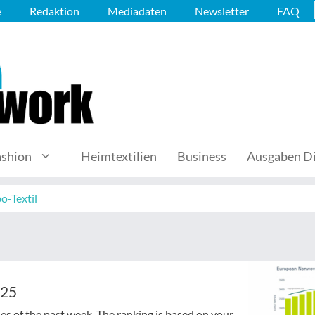
e
Redaktion
Mediadaten
Newsletter
FAQ
ashion
Heimtextilien
Business
Ausgaben Di
o-Textil
025
cles of the past week. The ranking is based on your