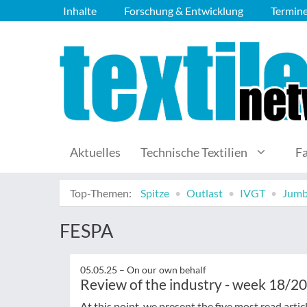
Inhalte
Forschung & Entwicklung
Termin
Aktuelles
Technische Textilien
F
Top-Themen:
Spitze
Outlast
IVGT
Jumb
FESPA
05.05.25 –
On our own behalf
Review of the industry - week 18/2
At this point, we present the five most read arti