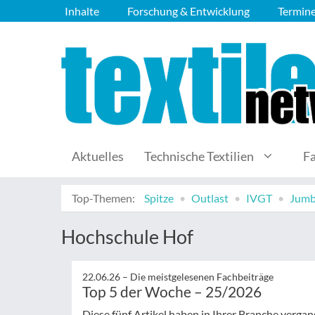
Inhalte
Forschung & Entwicklung
Termin
Aktuelles
Technische Textilien
F
Top-Themen:
Spitze
Outlast
IVGT
Jumb
Hochschule Hof
22.06.26 –
Die meistgelesenen Fachbeiträge
Top 5 der Woche – 25/2026
Diese fünf Artikel haben in Ihrer Branche verg