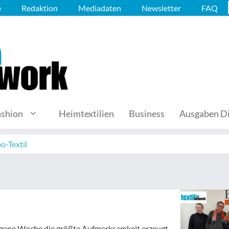
e
Redaktion
Mediadaten
Newsletter
FAQ
ashion
Heimtextilien
Business
Ausgaben Di
o-Textil
angene Woche die größte Aufmerksamkeit erzeugt.