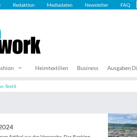
e
Redaktion
Mediadaten
Newsletter
FAQ
ashion
Heimtextilien
Business
Ausgaben Di
o-Textil
/2024
senen Artikel aus der Vorwoche. Das Ranking