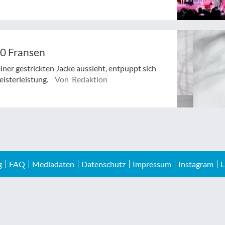
00 Fransen
er gestrickten Jacke aussieht, entpuppt sich
eisterleistung.
Von Redaktion
g
FAQ
Mediadaten
Datenschutz
Impressum
Instagram
L