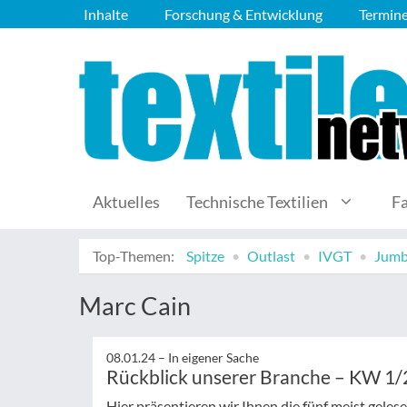
Inhalte
Forschung & Entwicklung
Termin
Aktuelles
Technische Textilien
F
Top-Themen:
Spitze
Outlast
IVGT
Jumb
Marc Cain
08.01.24 –
In eigener Sache
Rückblick unserer Branche – KW 1
Hier präsentieren wir Ihnen die fünf meist gele