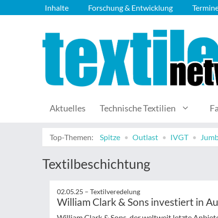
Inhalte
Forschung & Entwicklung
Termin
Aktuelles
Technische Textilien
F
Top-Themen:
Spitze
Outlast
IVGT
Jumb
Textilbeschichtung
02.05.25 –
Textilveredelung
William Clark & Sons investiert in 
William Clark & Sons, der weltweit letzte Anbie