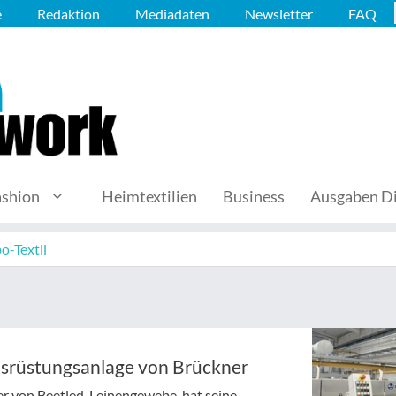
e
Redaktion
Mediadaten
Newsletter
FAQ
ashion
Heimtextilien
Business
Ausgaben Di
o-Textil
Ausrüstungsanlage von Brückner
ter von Beetled-Leinengewebe, hat seine