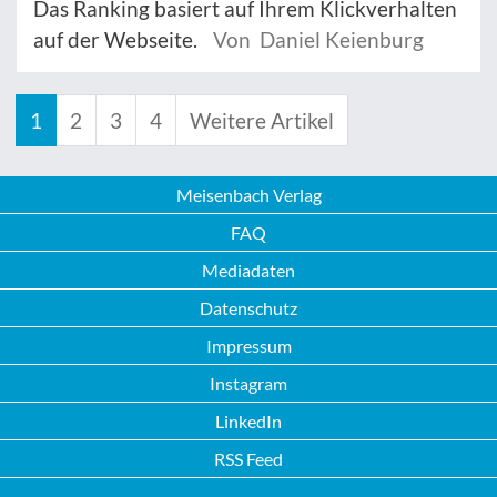
Das Ranking basiert auf Ihrem Klickverhalten
auf der Webseite.
Von Daniel Keienburg
1
2
3
4
Weitere Artikel
Meisenbach Verlag
FAQ
Mediadaten
Datenschutz
Impressum
Instagram
LinkedIn
RSS Feed