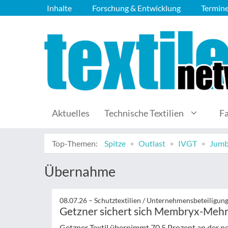
Inhalte
Forschung & Entwicklung
Termin
Aktuelles
Technische Textilien
F
Top-Themen:
Spitze
Outlast
IVGT
Jumb
Übernahme
08.07.26 –
Schutztextilien / Unternehmensbeteiligun
Getzner sichert sich Membryx-Mehr
Getzner Textil übernimmt 70,5 Prozent an der 