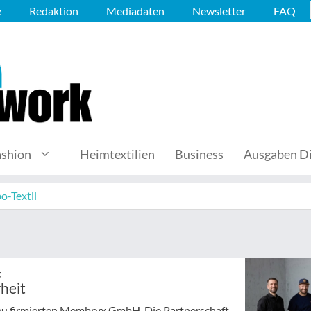
e
Redaktion
Mediadaten
Newsletter
FAQ
ashion
Heimtextilien
Business
Ausgaben Di
o-Textil
g
heit
neu firmierten Membryx GmbH. Die Partnerschaft