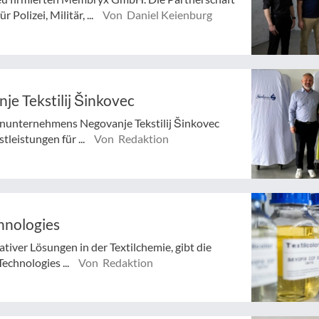
olizei, Militär, ...
Von Daniel Keienburg
 Tekstilij Šinkovec
unternehmens Negovanje Tekstilij Šinkovec
tleistungen für ...
Von Redaktion
hnologies
tiver Lösungen in der Textilchemie, gibt die
echnologies ...
Von Redaktion