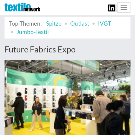
Togg
navi
Top-Themen:
Spitze
Outlast
IVGT
Jumbo-Textil
Future Fabrics Expo