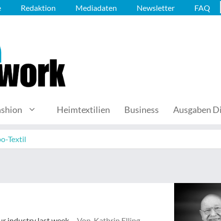
e
Redaktion
Mediadaten
Newsletter
FAQ
ashion
Heimtextilien
Business
Ausgaben Di
o-Textil
ur industry last week.
Von Kathrin Elling