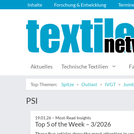
Inhalte
Forschung & Entwicklung
Termin
Aktuelles
Technische Textilien
F
Top-Themen:
Spitze
Outlast
IVGT
Jumb
PSI
19.01.26 –
Most‑Read Insights
Top 5 of the Week – 3/2026
These five articles drew the most attention in yo