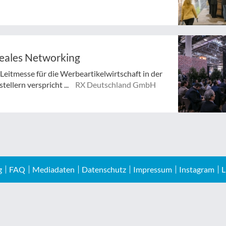
deales Networking
Leitmesse für die Werbeartikelwirtschaft in der
llern verspricht ...
RX Deutschland GmbH
g
FAQ
Mediadaten
Datenschutz
Impressum
Instagram
L