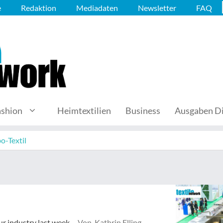
e
Redaktion
Mediadaten
Newsletter
FAQ
ashion
Heimtextilien
Business
Ausgaben Di
o-Textil
ur industry last week.
Von Kathrin Elling