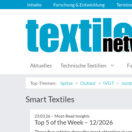
Inhalte
Forschung & Entwicklung
Termin
Aktuelles
Technische Textilien
F
Top-Themen:
Spitze
Outlast
IVGT
Jumb
Smart Textiles
23.03.26 –
Most‑Read Insights
Top 5 of the Week – 12/2026
These five articles drew the most attention in yo