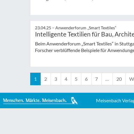
23.04.25 –
Anwenderforum „Smart Textiles“
Intelligente Textilien für Bau, Archi
Beim Anwenderforum „Smart Textiles“ in Stuttga
Forscher verblüffende Beispiele für Anwendungen
1
2
3
4
5
6
7
…
20
We
Meisenbach Verla