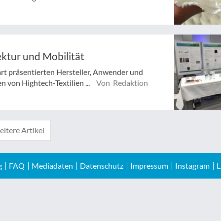
tektur und Mobilität
rt präsentierten Hersteller, Anwender und
 von Hightech-Textilien ...
Von Redaktion
itere Artikel
g
FAQ
Mediadaten
Datenschutz
Impressum
Instagram
L