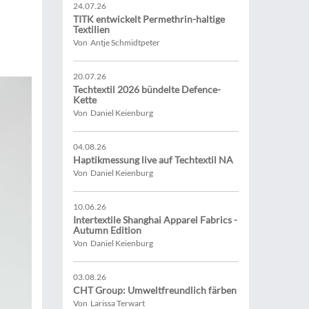
24.07.26
TITK entwickelt Permethrin-haltige
Textilien
Von Antje Schmidtpeter
20.07.26
Techtextil 2026 bündelte Defence-
Kette
Von Daniel Keienburg
04.08.26
Haptikmessung live auf Techtextil NA
Von Daniel Keienburg
10.06.26
Intertextile Shanghai Apparel Fabrics -
Autumn Edition
Von Daniel Keienburg
03.08.26
CHT Group: Umweltfreundlich färben
Von Larissa Terwart