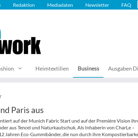
e
Redaktion
Mediadaten
Newsletter
FAQ
ashion
Heimtextilien
Business
Ausgaben Di
r
und Paris aus
iert auf der Munich Fabric Start und auf der Première Vision ihr
er aus Tencel und Naturkautschuk. Als Inhaberin von CharLe –
t 12 Jahren Eco-Gummibänder, die nun durch ihre Kompostierbarke