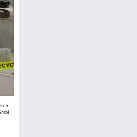
eine
h GmbH