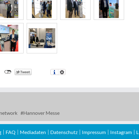
 network
Hannover Messe
g
FAQ
Mediadaten
Datenschutz
Impressum
Instagram
L