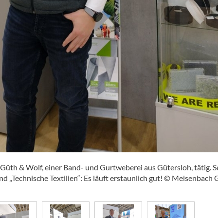
 Güth & Wolf, einer Band- und Gurtweberei aus Gütersloh, tätig. S
 „Technische Textilien“: Es läuft erstaunlich gut! © Meisenbac