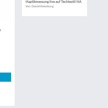
Haptikmessung live auf Techtextil NA
Von Daniel Keienburg
m