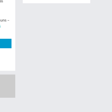
am
 uns –
s