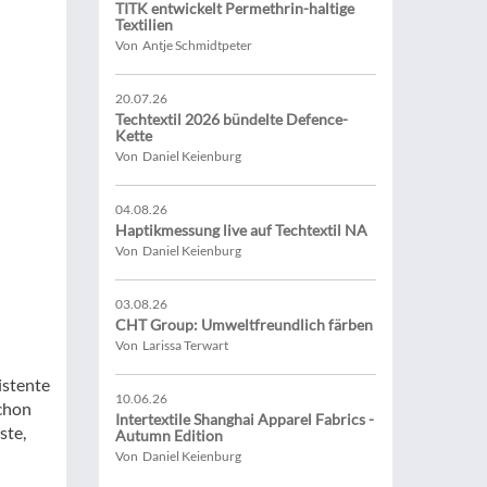
TITK entwickelt Permethrin-haltige
Textilien
Von Antje Schmidtpeter
20.07.26
Techtextil 2026 bündelte Defence-
Kette
Von Daniel Keienburg
04.08.26
Haptikmessung live auf Techtextil NA
Von Daniel Keienburg
03.08.26
CHT Group: Umweltfreundlich färben
Von Larissa Terwart
istente
10.06.26
chon
Intertextile Shanghai Apparel Fabrics -
ste,
Autumn Edition
Von Daniel Keienburg