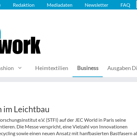
e
Redaktion
Mediadaten
Newsletter
FAQ
ashion
Heimtextilien
Business
Ausgaben Di
n im Leichtbau
orschungsinstitut e.V. (STFI) auf der JEC World in Paris seine
tieren. Die Messe verspricht, eine Vielzahl von Innovationen
ecycling sowie einen neuen Ansatz mit hanfbasierten Bastfasern a