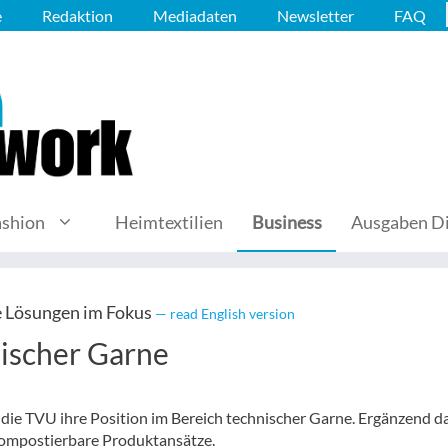
e
Redaktion
Mediadaten
Newsletter
FAQ
ashion
Heimtextilien
Business
Ausgaben Di
e Lösungen im Fokus
— read English version
ischer Garne
 die TVU ihre Position im Bereich technischer Garne. Ergänzend d
d kompostierbare Produktansätze.