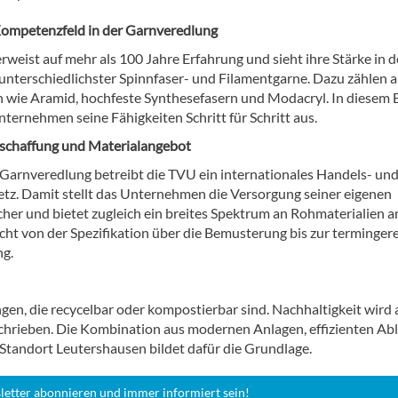
Kompetenzfeld in der Garnveredlung
weist auf mehr als 100 Jahre Erfahrung und sieht ihre Stärke in d
unterschiedlichster Spinnfaser- und Filamentgarne. Dazu zählen 
n wie Aramid, hochfeste Synthesefasern und Modacryl. In diesem 
ternehmen seine Fähigkeiten Schritt für Schritt aus.
schaffung und Materialangebot
Garnveredlung betreibt die TVU ein internationales Handels- un
etz. Damit stellt das Unternehmen die Versorgung seiner eigenen
cher und bietet zugleich ein breites Spektrum an Rohmaterialien a
icht von der Spezifikation über die Bemusterung bis zur terminger
ng.
n, die recycelbar oder kompostierbar sind. Nachhaltigkeit wird 
chrieben. Die Kombination aus modernen Anlagen, effizienten Ab
tandort Leutershausen bildet dafür die Grundlage.
letter abonnieren und immer informiert sein!