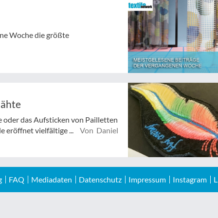
gene Woche die größte
Nähte
 oder das Aufsticken von Pailletten
eröffnet vielfältige ...
Von Daniel
g
FAQ
Mediadaten
Datenschutz
Impressum
Instagram
L