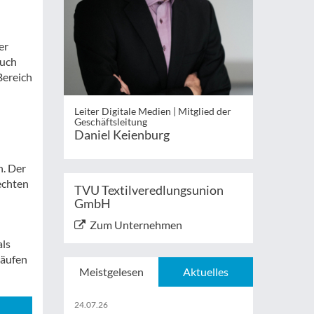
er
auch
Bereich
Leiter Digitale Medien | Mitglied der
Geschäftsleitung
Daniel Keienburg
d
n. Der
echten
TVU Textilveredlungsunion
GmbH
Zum Unternehmen
als
läufen
Meistgelesen
Aktuelles
24.07.26