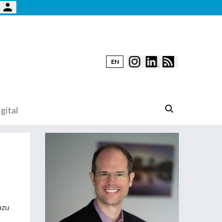
EN
gital
azu