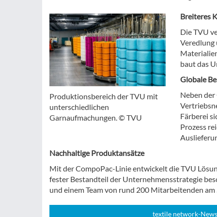
Breiteres 
Die TVU ver
Veredlung 
Materialie
baut das Un
Globale Be
Neben der 
Produktionsbereich der TVU mit
Vertriebsn
unterschiedlichen
Färberei si
Garnaufmachungen. © TVU
Prozess re
Auslieferu
Nachhaltige Produktansätze
Mit der CompoPac-Linie entwickelt die TVU Lösunge
fester Bestandteil der Unternehmensstrategie bes
und einem Team von rund 200 Mitarbeitenden am S
textile network-News