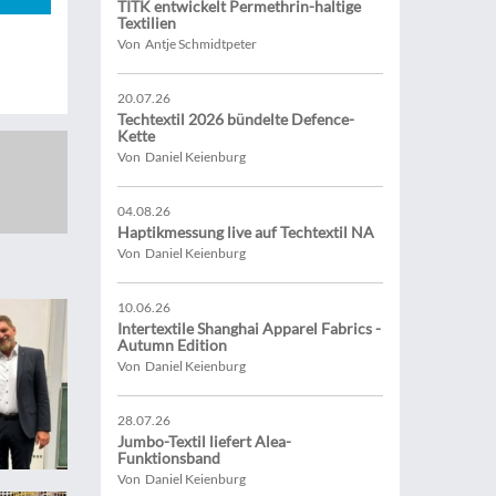
TITK entwickelt Permethrin-haltige
Textilien
Von Antje Schmidtpeter
20.07.26
Techtextil 2026 bündelte Defence-
Kette
Von Daniel Keienburg
04.08.26
Haptikmessung live auf Techtextil NA
Von Daniel Keienburg
10.06.26
Intertextile Shanghai Apparel Fabrics -
Autumn Edition
Von Daniel Keienburg
28.07.26
Jumbo-Textil liefert Alea-
Funktionsband
Von Daniel Keienburg