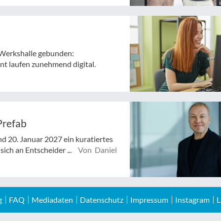
ie Werkshalle gebunden:
t laufen zunehmend digital.
Prefab
d 20. Januar 2027 ein kuratiertes
ich an Entscheider ...
Von Daniel
g
FAQ
Mediadaten
Datenschutz
Impressum
Instagram
L