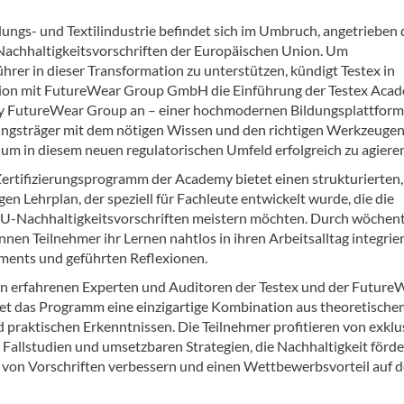
dungs- und Textilindustrie befindet sich im Umbruch, angetrieben
Nachhaltigkeitsvorschriften der Europäischen Union. Um
hrer in dieser Transformation zu unterstützen, kündigt Testex in
ion mit FutureWear Group GmbH die Einführung der Testex Aca
 FutureWear Group an – einer hochmodernen Bildungsplattform,
ngsträger mit dem nötigen Wissen und den richtigen Werkzeuge
 um in diesem neuen regulatorischen Umfeld erfolgreich zu agiere
Zertifizierungsprogramm der Academy bietet einen strukturierten,
en Lehrplan, der speziell für Fachleute entwickelt wurde, die die
U-Nachhaltigkeitsvorschriften meistern möchten. Durch wöchent
nen Teilnehmer ihr Lernen nahtlos in ihren Arbeitsalltag integrie
ments und geführten Reflexionen.
on erfahrenen Experten und Auditoren der Testex und der Future
et das Programm eine einzigartige Kombination aus theoretische
 praktischen Erkenntnissen. Die Teilnehmer profitieren von exklu
 Fallstudien und umsetzbaren Strategien, die Nachhaltigkeit förde
 von Vorschriften verbessern und einen Wettbewerbsvorteil auf 