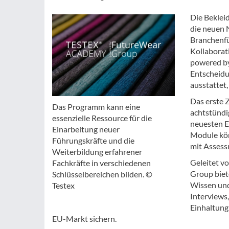
Die Beklei
die neuen 
Branchenfü
Kollaborat
powered by
Entscheidu
ausstattet,
Das erste 
Das Programm kann eine
achtstündig
essenzielle Ressource für die
neuesten E
Einarbeitung neuer
Module kön
Führungskräfte und die
mit Assess
Weiterbildung erfahrener
Geleitet v
Fachkräfte in verschiedenen
Group biet
Schlüsselbereichen bilden. ©
Wissen und
Testex
Interviews,
Einhaltung
EU-Markt sichern.