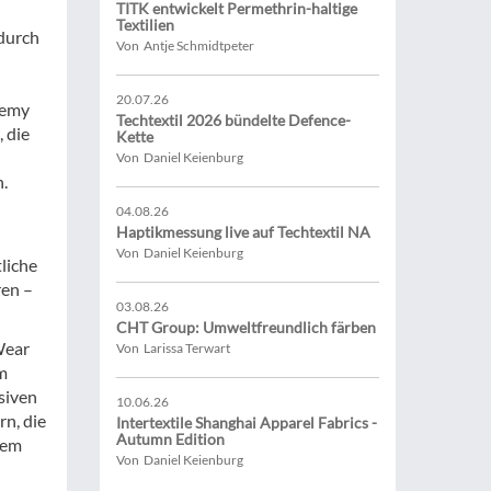
TITK entwickelt Permethrin-haltige
Textilien
 durch
Von Antje Schmidtpeter
20.07.26
demy
Techtextil 2026 bündelte Defence-
 die
Kette
n
Von Daniel Keienburg
n.
04.08.26
Haptikmessung live auf Techtextil NA
Von Daniel Keienburg
liche
ren –
03.08.26
CHT Group: Umweltfreundlich färben
Wear
Von Larissa Terwart
m
siven
10.06.26
rn, die
Intertextile Shanghai Apparel Fabrics -
Autumn Edition
dem
Von Daniel Keienburg