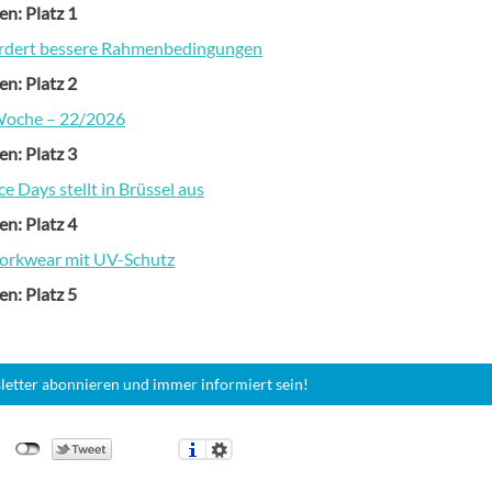
en: Platz 1
ordert bessere Rahmenbedingungen
en: Platz 2
Woche – 22/2026
en: Platz 3
 Days stellt in Brüssel aus
en: Platz 4
orkwear mit UV-Schutz
en: Platz 5
letter abonnieren und immer informiert sein!