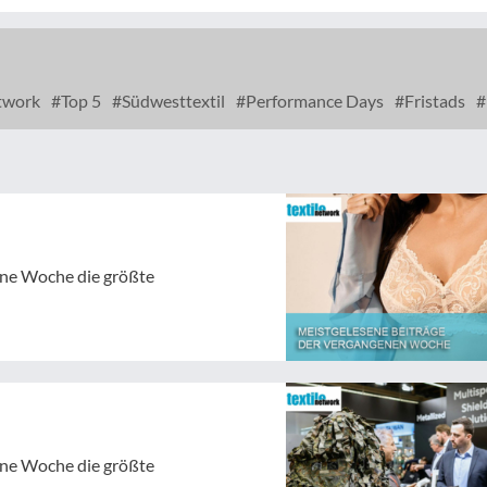
etwork
Top 5
Südwesttextil
Performance Days
Fristads
gene Woche die größte
gene Woche die größte