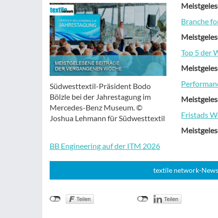
Meistgeles
Branche f
Meistgeles
Top 5 der 
Meistgeles
Performance
Südwesttextil-Präsident Bodo
Bölzle bei der Jahrestagung im
Meistgeles
Mercedes-Benz Museum. ©
Fristads W
Joshua Lehmann für Südwesttextil
Meistgeles
BB Engineering auf der ITM 2026
textile network-News