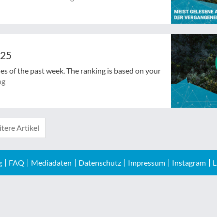
025
cles of the past week. The ranking is based on your
ng
tere Artikel
g
FAQ
Mediadaten
Datenschutz
Impressum
Instagram
L