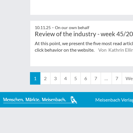
10.11.25 –
On our own behalf
Review of the industry - week 45/2
At this point, we present the five most read arti
click behavior on the website.
Von Kathrin Elli
1
2
3
4
5
6
7
…
7
Wei
Meisenbach Verla