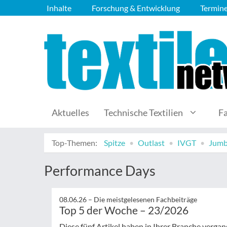
Inhalte
Forschung & Entwicklung
Termin
Aktuelles
Technische Textilien
F
Top-Themen:
Spitze
Outlast
IVGT
Jumb
Performance Days
08.06.26 –
Die meistgelesenen Fachbeiträge
Top 5 der Woche – 23/2026
Diese fünf Artikel haben in Ihrer Branche verg