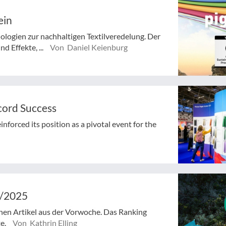
ein
logien zur nachhaltigen Textilveredelung. Der
d Effekte, ...
Von Daniel Keienburg
cord Success
forced its position as a pivotal event for the
5/2025
enen Artikel aus der Vorwoche. Das Ranking
te.
Von Kathrin Elling