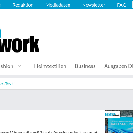
e
Redaktion
Mediadaten
Newsletter
FAQ
ashion
Heimtextilien
Business
Ausgaben Di
o-Textil
angene Woche die größte Aufmerksamkeit erzeugt.