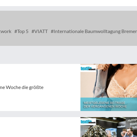
etwork
Top 5
VIATT
Internationale Baumwolltagung Breme
gene Woche die größte