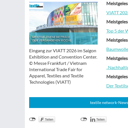
Meistgeles
VIATT 2026
Meistgeles
Top 5 der 
Meistgeles
Baumwolle 
Eingang zur VIATT 2026 im Saigon
Exhibition and Convention Center.
Meistgeles
© Messe Frankfurt / Vietnam
„Nachhalti
International Trade Fair for
Apparel, Textiles and Textile
Meistgeles
Technologies (VIATT)
Der Textil
textile network-News