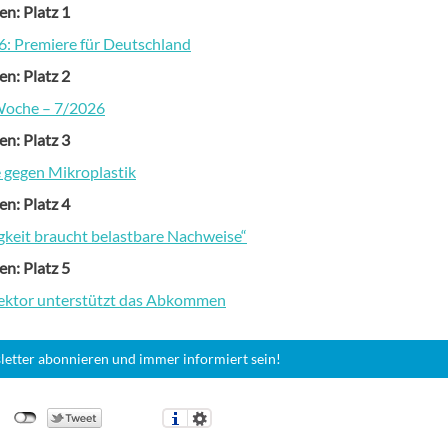
en: Platz 1
: Premiere für Deutschland
en: Platz 2
Woche – 7/2026
en: Platz 3
gegen Mikroplastik
en: Platz 4
gkeit braucht belastbare Nachweise“
en: Platz 5
sektor unterstützt das Abkommen
letter abonnieren und immer informiert sein!