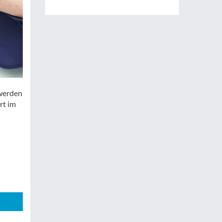
 werden
rt im