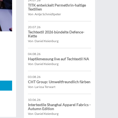
24.07.26
TITK entwickelt Permethrin-haltige
Textilien
Von Antje Schmidtpeter
20.07.26
Techtextil 2026 bündelte Defence-
Kette
Von Daniel Keienburg
04.08.26
Haptikmessung live auf Techtextil NA
Von Daniel Keienburg
03.08.26
CHT Group: Umweltfreundlich färben
Von Larissa Terwart
10.06.26
Intertextile Shanghai Apparel Fabrics -
Autumn Edition
Von Daniel Keienburg