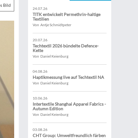
s Bild
24.07.26
TITK entwickelt Permethrin-haltige
Textilien
Von Antje Schmidtpeter
20.07.26
Techtextil 2026 bündelte Defence-
Kette
Von Daniel Keienburg
04.08.26
Haptikmessung live auf Techtextil NA
Von Daniel Keienburg
10.06.26
Intertextile Shanghai Apparel Fabrics -
Autumn Edition
Von Daniel Keienburg
03.08.26
CHT Group: Umweltfreundlich färben