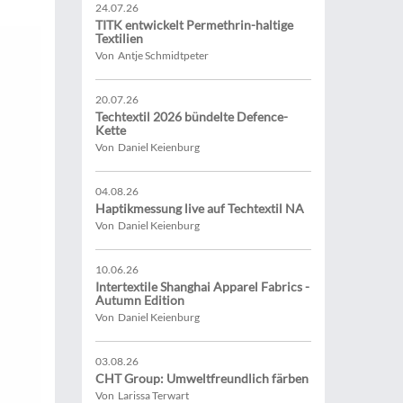
24.07.26
TITK entwickelt Permethrin-haltige
Textilien
Von Antje Schmidtpeter
20.07.26
Techtextil 2026 bündelte Defence-
Kette
Von Daniel Keienburg
04.08.26
Haptikmessung live auf Techtextil NA
Von Daniel Keienburg
10.06.26
Intertextile Shanghai Apparel Fabrics -
Autumn Edition
Von Daniel Keienburg
03.08.26
CHT Group: Umweltfreundlich färben
Von Larissa Terwart