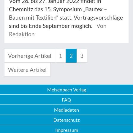
Vom 26. bis 27. Januar 2022 findet in
Chemnitz das 15. Symposium „Bautex –
Bauen mit Textilien“ statt. Vortragsvorschläge
sind bis Ende September möglich.
Von
Redaktion
Vorherige Artikel
1
2
3
Weitere Artikel
Meisenbach Verlag
FAQ
Mediadaten
Datenschutz
Impressum