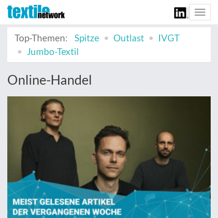
Togg
navi
Top-Themen:
Spitze
Outlast
IVGT
Jumbo-Textil
Online-Handel