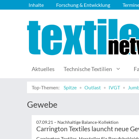
Inhalte
Forschung & Entwicklung
Termin
Aktuelles
Technische Textilien
F
Top-Themen:
Spitze
Outlast
IVGT
Jumb
Gewebe
07.09.21 –
Nachhaltige Balance-Kollektion
Carrington Textiles launcht neue G
Carrington Textiles, Hersteller für Berufsbekleid