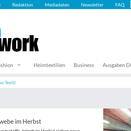
e
Redaktion
Mediadaten
Newsletter
FAQ
ashion
Heimtextilien
Business
Ausgaben Di
o-Textil
ewebe im Herbst
ungsstoffe, bringt im Herbst sieben neue,