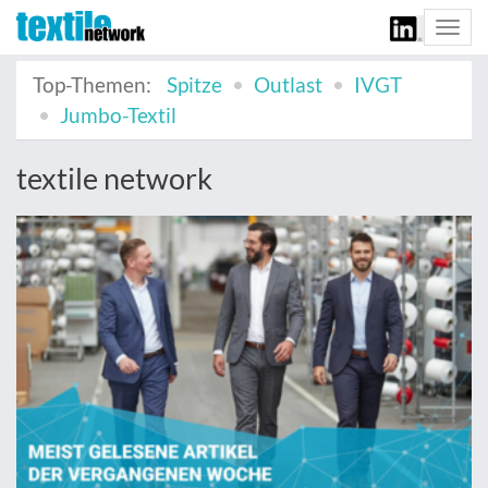
Togg
navi
Top-Themen:
Spitze
Outlast
IVGT
Jumbo-Textil
textile network