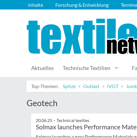
Inhalte
Forschung & Entwicklung
Termin
Aktuelles
Technische Textilien
F
Top-Themen:
Spitze
Outlast
IVGT
Jumb
Geotech
20.06.25 –
Technical textiles
Solmax launches Performance Mater
Solmax launches a new Performance Materials pla