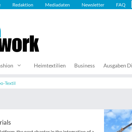
e
Redaktion
Mediadaten
Newsletter
FAQ
ashion
Heimtextilien
Business
Ausgaben Di
o-Textil
ials
tform, the next chapter in the integration of a