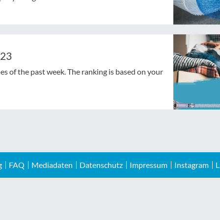
023
cles of the past week. The ranking is based on your
g
FAQ
Mediadaten
Datenschutz
Impressum
Instagram
L