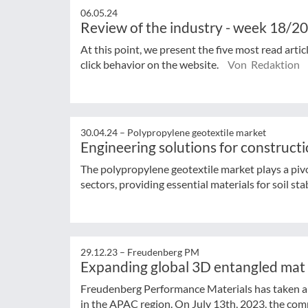
06.05.24
Review of the industry - week 18/2
At this point, we present the five most read arti
click behavior on the website.
Von Redaktion
30.04.24 –
Polypropylene geotextile market
Engineering solutions for construct
The polypropylene geotextile market plays a pivot
sectors, providing essential materials for soil stabi
29.12.23 –
Freudenberg PM
Expanding global 3D entangled mat 
Freudenberg Performance Materials has taken a 
in the APAC region. On July 13th, 2023, the com