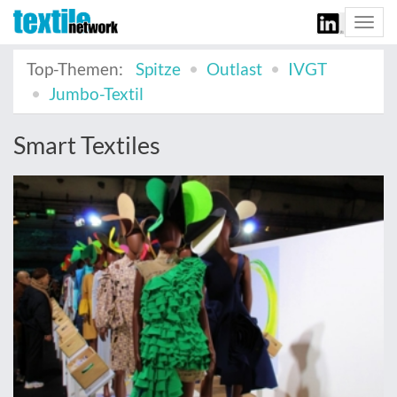
Togg
navi
Top-Themen:
Spitze
Outlast
IVGT
Jumbo-Textil
Smart Textiles