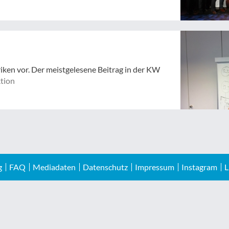
riken vor. Der meistgelesene Beitrag in der KW
tion
g
FAQ
Mediadaten
Datenschutz
Impressum
Instagram
L