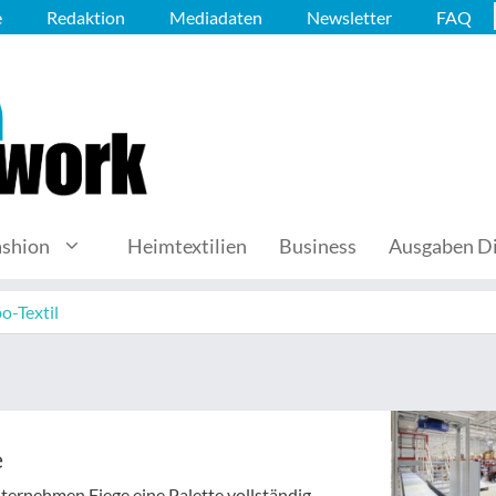
e
Redaktion
Mediadaten
Newsletter
FAQ
ashion
Heimtextilien
Business
Ausgaben Di
o-Textil
e
ternehmen Fiege eine Palette vollständig