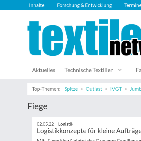
Inhalte
Forschung & Entwicklung
Termin
Aktuelles
Technische Textilien
F
Top-Themen:
Spitze
Outlast
IVGT
Jumb
Fiege
02.05.22 –
Logistik
Logistikkonzepte für kleine Aufträg
Mit „Fiege Now“ bietet das Grevener Familienun