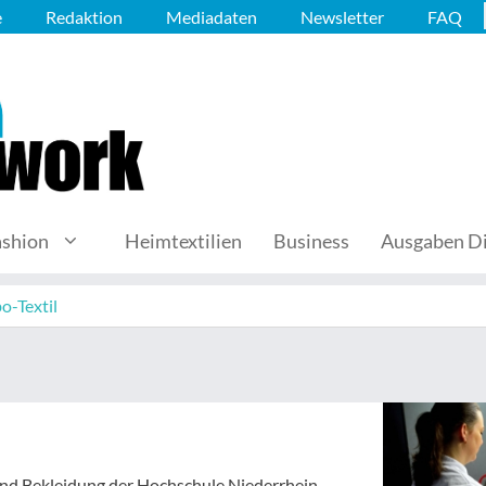
e
Redaktion
Mediadaten
Newsletter
FAQ
ashion
Heimtextilien
Business
Ausgaben Di
o-Textil
 und Bekleidung der Hochschule Niederrhein