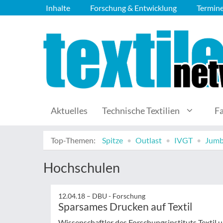
Inhalte
Forschung & Entwicklung
Termin
Aktuelles
Technische Textilien
F
Top-Themen:
Spitze
Outlast
IVGT
Jumb
Hochschulen
12.04.18 –
DBU - Forschung
Sparsames Drucken auf Textil
Wissenschaftler des Forschungsinstituts Textil