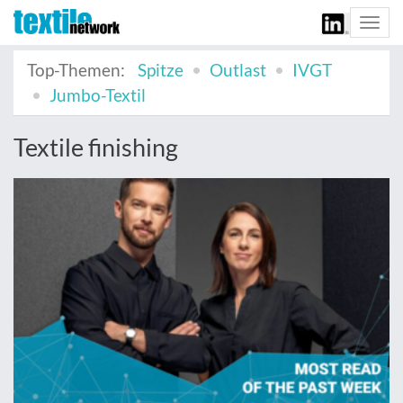
Togg
navi
Top-Themen:
Spitze
Outlast
IVGT
Jumbo-Textil
Textile finishing