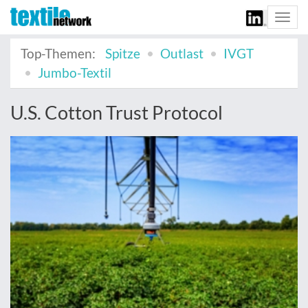
Togg
navi
Top-Themen:
Spitze
Outlast
IVGT
Jumbo-Textil
U.S. Cotton Trust Protocol