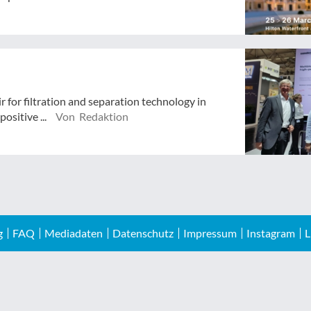
ir for filtration and separation technology in
ositive ...
Von Redaktion
g
FAQ
Mediadaten
Datenschutz
Impressum
Instagram
L