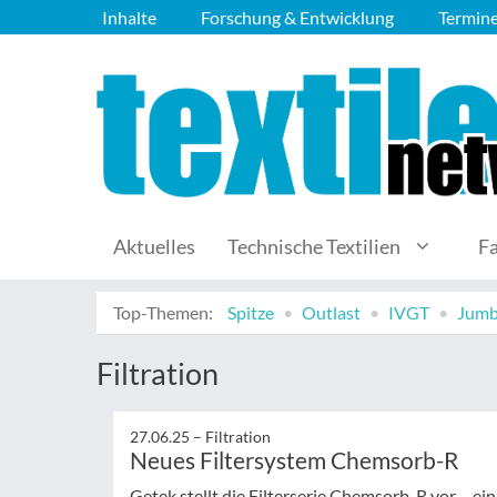
Inhalte
Forschung & Entwicklung
Termin
Aktuelles
Technische Textilien
F
Top-Themen:
Spitze
Outlast
IVGT
Jumb
Filtration
27.06.25 –
Filtration
Neues Filtersystem Chemsorb-R
Getek stellt die Filterserie Chemsorb-R vor – e