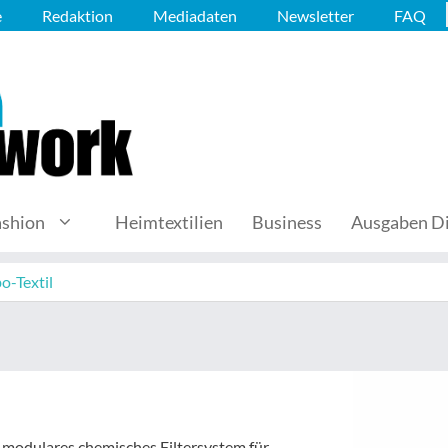
e
Redaktion
Mediadaten
Newsletter
FAQ
ashion
Heimtextilien
Business
Ausgaben Di
o-Textil
in modulares chemisches Filtersystem für