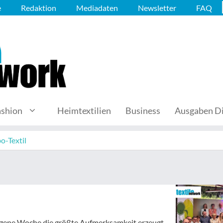
e
Redaktion
Mediadaten
Newsletter
FAQ
ashion
Heimtextilien
Business
Ausgaben Di
o-Textil
angene Woche die größte Aufmerksamkeit erzeugt.