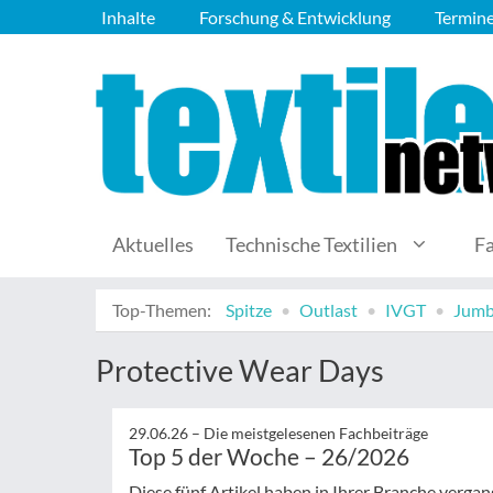
Inhalte
Forschung & Entwicklung
Termin
Aktuelles
Technische Textilien
F
Top-Themen:
Spitze
Outlast
IVGT
Jumb
Protective Wear Days
29.06.26 –
Die meistgelesenen Fachbeiträge
Top 5 der Woche – 26/2026
Diese fünf Artikel haben in Ihrer Branche verg