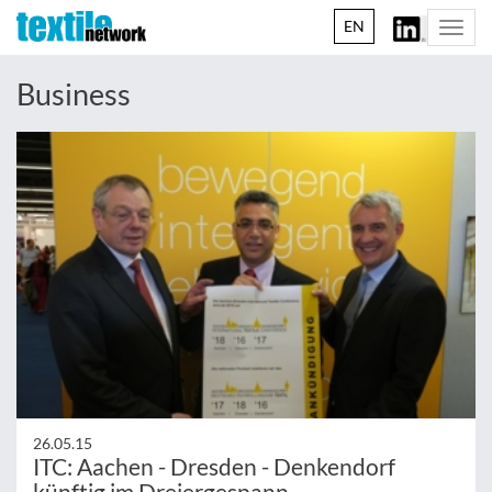
EN
Togg
navi
Business
26.05.15
ITC: Aachen - Dresden - Denkendorf
künftig im Dreiergespann