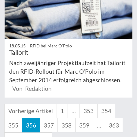
18.05.15 –
RFID bei Marc O´Polo
Tailorit
Nach zweijähriger Projektlaufzeit hat Tailorit
den RFID-Rollout für Marc O‘Polo im
September 2014 erfolgreich abgeschlossen.
Von Redaktion
Vorherige Artikel
1
…
353
354
355
356
357
358
359
…
363