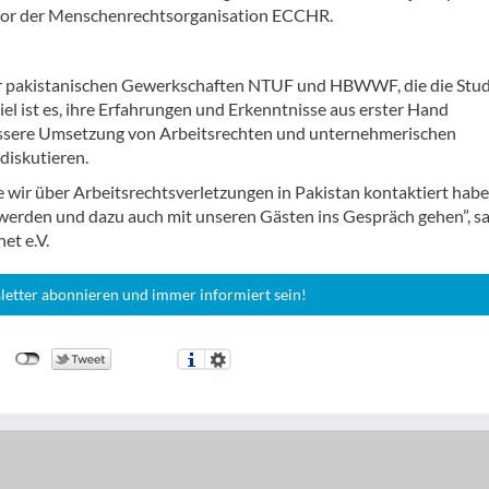
ector der Menschenrechtsorganisation ECCHR.
er pakistanischen Gewerkschaften NTUF und HBWWF, die die Stud
l ist es, ihre Erfahrungen und Erkenntnisse aus erster Hand
essere Umsetzung von Arbeitsrechten und unternehmerischen
diskutieren.
e wir über Arbeitsrechtsverletzungen in Pakistan kontaktiert habe
rden und dazu auch mit unseren Gästen ins Gespräch gehen”, s
et e.V.
letter abonnieren und immer informiert sein!