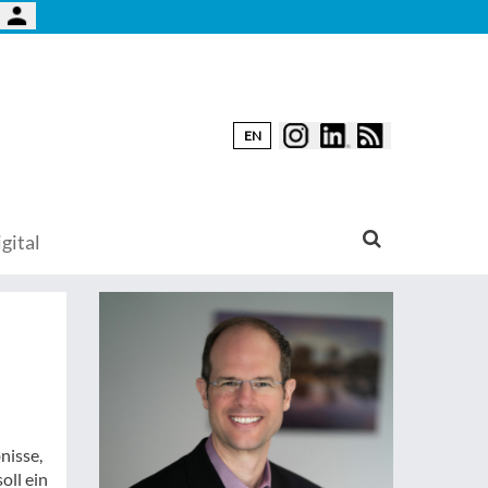
EN
gital
nisse,
oll ein