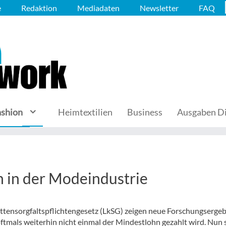
e
Redaktion
Mediadaten
Newsletter
FAQ
ashion
Heimtextilien
Business
Ausgaben Di
n in der Modeindustrie
ettensorgfaltspflichtengesetz (LkSG) zeigen neue Forschungsergeb
tmals weiterhin nicht einmal der Mindestlohn gezahlt wird. Nun s