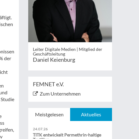
ftigt.
nischen
Leiter Digitale Medien | Mitglied der
nissen
Geschäftsleitung
 % der
Daniel Keienburg
icht
FEMNET e.V.
en
rund
Zum Unternehmen
 Studie
Meistgelesen
Aktuelles
e
ass
reifen,
24.07.26
TITK entwickelt Permethrin-haltige
iv