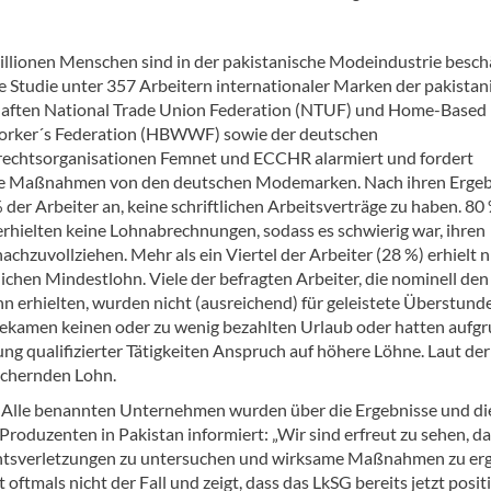
llionen Menschen sind in der pakistanische Modeindustrie beschä
le Studie unter 357 Arbeitern internationaler Marken der pakista
aften National Trade Union Federation (NTUF) und Home-Based
ker´s Federation (HBWWF) sowie der deutschen
chtsorganisationen Femnet und ECCHR alarmiert und fordert
 Maßnahmen von den deutschen Modemarken. Nach ihren Ergeb
der Arbeiter an, keine schriftlichen Arbeitsverträge zu haben. 80
erhielten keine Lohnabrechnungen, sodass es schwierig war, ihren
achzuvollziehen. Mehr als ein Viertel der Arbeiter (28 %) erhielt n
ichen Mindestlohn. Viele der befragten Arbeiter, die nominell den
n erhielten, wurden nicht (ausreichend) für geleistete Überstund
bekamen keinen oder zu wenig bezahlten Urlaub oder hatten aufg
ng qualifizierter Tätigkeiten Anspruch auf höhere Löhne. Laut der
sichernden Lohn.
. Alle benannten Unternehmen wurden über die Ergebnisse und di
roduzenten in Pakistan informiert: „Wir sind erfreut zu sehen, d
htsverletzungen zu untersuchen und wirksame Maßnahmen zu erg
oftmals nicht der Fall und zeigt, dass das LkSG bereits jetzt posit