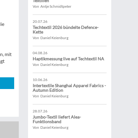
Textilien
Von Antje Schmidtpeter
20.07.26
ie
Techtextil 2026 bündelte Defence-
Kette
Von Daniel Keienburg
04.08.26
n, mit
Haptikmessung live auf Techtextil NA
agt
Von Daniel Keienburg
10.06.26
Intertextile Shanghai Apparel Fabrics -
Autumn Edition
Von Daniel Keienburg
28.07.26
Jumbo-Textil liefert Alea-
Funktionsband
Von Daniel Keienburg