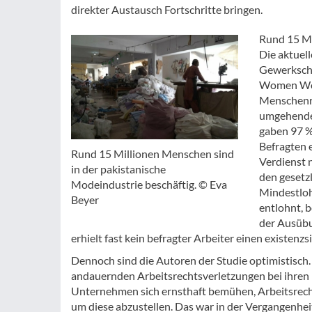
direkter Austausch Fortschritte bringen.
Rund 15 Mi
Die aktuel
Gewerksch
Women Wor
Menschenre
umgehende
gaben 97 % 
Befragten 
Rund 15 Millionen Menschen sind
Verdienst n
in der pakistanische
den gesetzl
Modeindustrie beschäftig. © Eva
Mindestloh
Beyer
entlohnt, 
der Ausübu
erhielt fast kein befragter Arbeiter einen existenz
Dennoch sind die Autoren der Studie optimistisch
andauernden Arbeitsrechtsverletzungen bei ihren P
Unternehmen sich ernsthaft bemühen, Arbeitsrec
um diese abzustellen. Das war in der Vergangenheit 