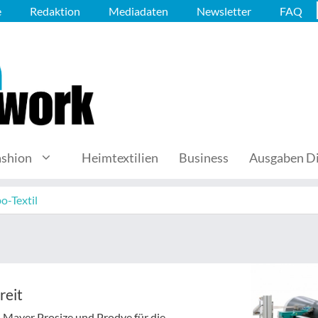
e
Redaktion
Mediadaten
Newsletter
FAQ
ashion
Heimtextilien
Business
Ausgaben Di
o-Textil
reit
 Mayer Prosize und Prodye für die