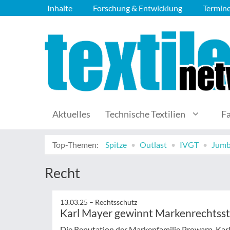
Inhalte
Forschung & Entwicklung
Termin
Aktuelles
Technische Textilien
F
Top-Themen:
Spitze
Outlast
IVGT
Jumb
Recht
13.03.25 –
Rechtsschutz
Karl Mayer gewinnt Markenrechtsst
Die Reputation der Markenfamilie Prowarp, Karl