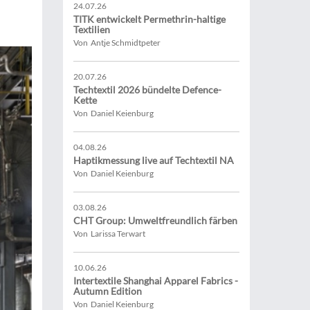
24.07.26
TITK entwickelt Permethrin-haltige
Textilien
Von Antje Schmidtpeter
20.07.26
Techtextil 2026 bündelte Defence-
Kette
Von Daniel Keienburg
04.08.26
Haptikmessung live auf Techtextil NA
Von Daniel Keienburg
03.08.26
CHT Group: Umweltfreundlich färben
Von Larissa Terwart
10.06.26
Intertextile Shanghai Apparel Fabrics -
Autumn Edition
Von Daniel Keienburg