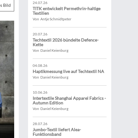
24.07.26
s Bild
TITK entwickelt Permethrin-haltige
Textilien
Von Antje Schmidtpeter
20.07.26
Techtextil 2026 bündelte Defence-
Kette
Von Daniel Keienburg
04.08.26
Haptikmessung live auf Techtextil NA
Von Daniel Keienburg
10.06.26
Intertextile Shanghai Apparel Fabrics -
Autumn Edition
Von Daniel Keienburg
28.07.26
Jumbo-Textil liefert Alea-
Funktionsband