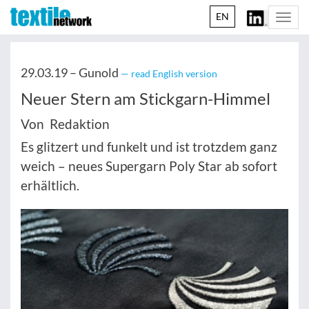
EN
Togg
navi
29.03.19 –
Gunold
— read English version
Neuer Stern am Stickgarn-Himmel
Von Redaktion
Es glitzert und funkelt und ist trotzdem ganz
weich – neues Supergarn Poly Star ab sofort
erhältlich.