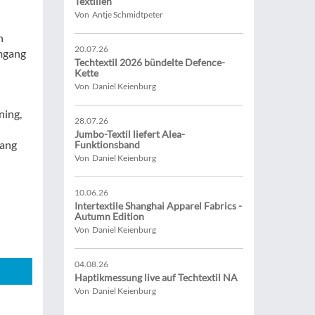
Textilien
Von Antje Schmidtpeter
n
20.07.26
mgang
Techtextil 2026 bündelte Defence-
Kette
Von Daniel Keienburg
ning,
28.07.26
Jumbo-Textil liefert Alea-
lang
Funktionsband
Von Daniel Keienburg
10.06.26
Intertextile Shanghai Apparel Fabrics -
Autumn Edition
Von Daniel Keienburg
04.08.26
Haptikmessung live auf Techtextil NA
Von Daniel Keienburg