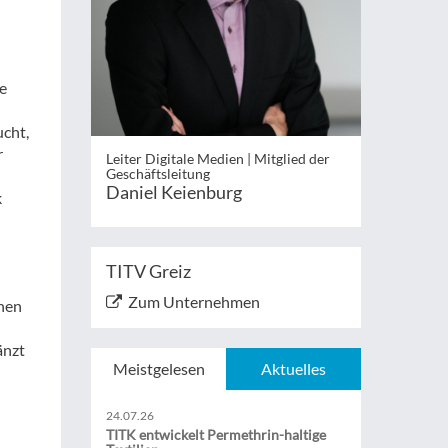
e
cht,
r
Leiter Digitale Medien | Mitglied der
Geschäftsleitung
Daniel Keienburg
k
TITV Greiz
Zum Unternehmen
onen
änzt
Meistgelesen
Aktuelles
24.07.26
TITK entwickelt Permethrin-haltige