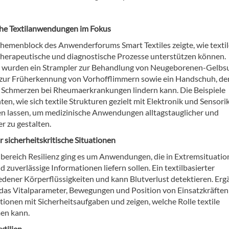
he Textilanwendungen im Fokus
Themenblock des Anwenderforums Smart Textiles zeigte, wie textil
herapeutische und diagnostische Prozesse unterstützen können.
t wurden ein Strampler zur Behandlung von Neugeborenen-Gelbsu
 zur Früherkennung von Vorhofflimmern sowie ein Handschuh, de
 Schmerzen bei Rheumaerkrankungen lindern kann. Die Beispiele
ten, wie sich textile Strukturen gezielt mit Elektronik und Sensori
n lassen, um medizinische Anwendungen alltagstauglicher und
r zu gestalten.
r sicherheitskritische Situationen
ereich Resilienz ging es um Anwendungen, die in Extremsituati
d zuverlässige Informationen liefern sollen. Ein textilbasierter
dener Körperflüssigkeiten und kann Blutverlust detektieren. Erg
 das Vitalparameter, Bewegungen und Position von Einsatzkräften
tionen mit Sicherheitsaufgaben und zeigen, welche Rolle textile
en kann.
xtilien