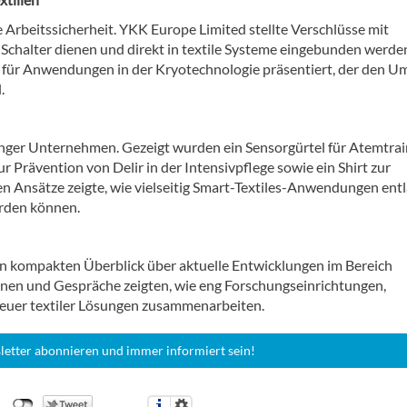
e Arbeitssicherheit. YKK Europe Limited stellte Verschlüsse mit
s Schalter dienen und direkt in textile Systeme eingebunden werde
für Anwendungen in der Kryotechnologie präsentiert, der den U
.
nger Unternehmen. Gezeigt wurden ein Sensorgürtel für Atemtrai
Prävention von Delir in der Intensivpflege sowie ein Shirt zur
en Ansätze zeigte, wie vielseitig Smart-Textiles-Anwendungen ent
rden können.
n kompakten Überblick über aktuelle Entwicklungen im Bereich
ionen und Gespräche zeigten, wie eng Forschungseinrichtungen,
euer textiler Lösungen zusammenarbeiten.
letter abonnieren und immer informiert sein!