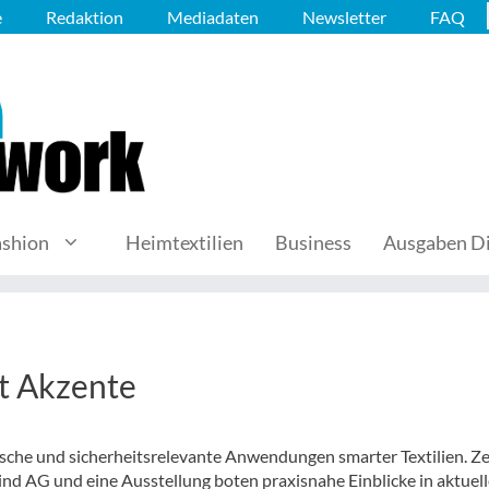
e
Redaktion
Mediadaten
Newsletter
FAQ
ashion
Heimtextilien
Business
Ausgaben Di
zt Akzente
ische und sicherheitsrelevante Anwendungen smarter Textilien. Z
nd AG und eine Ausstellung boten praxisnahe Einblicke in aktuell