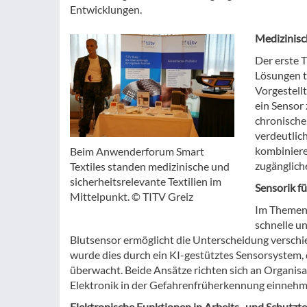
Entwicklungen.
Medizinisc
Der erste 
Lösungen t
Vorgestell
ein Sensor
chronische
verdeutlich
kombiniere
Beim Anwenderforum Smart
zugängliche
Textiles standen medizinische und
sicherheitsrelevante Textilien im
Sensorik fü
Mittelpunkt. © TITV Greiz
Im Themenb
schnelle un
Blutsensor ermöglicht die Unterscheidung verschie
wurde dies durch ein KI-gestütztes Sensorsystem,
überwacht. Beide Ansätze richten sich an Organisa
Elektronik in der Gefahrenfrüherkennung einnehm
Elektronische Funktionen in Arbeits- und Schutzte