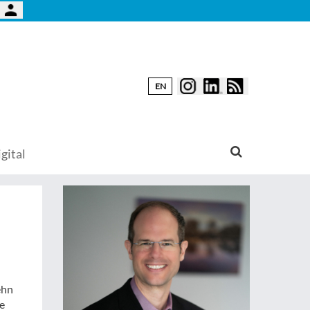
EN
gital
ehn
e