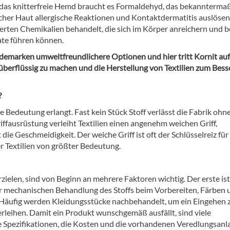
das knitterfreie Hemd braucht es Formaldehyd, das bekannterma
cher Haut allergische Reaktionen und Kontaktdermatitis auslösen
rten Chemikalien behandelt, die sich im Körper anreichern und b
ate führen können.
emarken umweltfreundlichere Optionen und hier tritt Kornit auf
n überflüssig zu machen und die Herstellung von Textilien zum Bes
?
e Bedeutung erlangt. Fast kein Stück Stoff verlässt die Fabrik ohn
ffausrüstung verleiht Textilien einen angenehm weichen Griff,
ie Geschmeidigkeit. Der weiche Griff ist oft der Schlüsselreiz für
r Textilien von größter Bedeutung.
elen, sind von Beginn an mehrere Faktoren wichtig. Der erste ist
der mechanischen Behandlung des Stoffs beim Vorbereiten, Färben 
 Häufig werden Kleidungsstücke nachbehandelt, um ein Eingehen 
rleihen. Damit ein Produkt wunschgemäß ausfällt, sind viele
e Spezifikationen, die Kosten und die vorhandenen Veredlungsanl