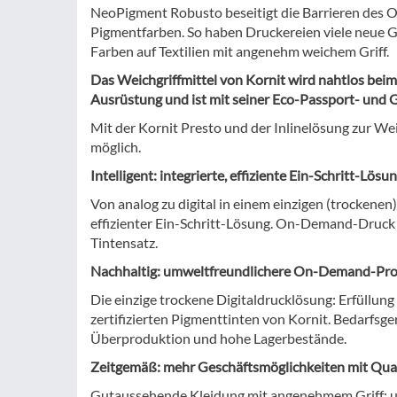
NeoPigment Robusto beseitigt die Barrieren des O
Pigmentfarben. So haben Druckereien viele neue G
Farben auf Textilien mit angenehm weichem Griff.
Das Weichgriffmittel von Kornit wird nahtlos beim 
Ausrüstung und ist mit seiner Eco-Passport- und 
Mit der Kornit Presto und der Inlinelösung zur We
möglich.
Intelligent: integrierte, effiziente Ein-Schritt-Lösu
Von analog zu digital in einem einzigen (trockene
effizienter Ein-Schritt-Lösung. On-Demand-Druck 
Tintensatz.
Nachhaltig: umweltfreundlichere On-Demand-Prod
Die einzige trockene Digitaldrucklösung: Erfüllu
zertifizierten Pigmenttinten von Kornit. Bedarfs
Überproduktion und hohe Lagerbestände.
Zeitgemäß: mehr Geschäftsmöglichkeiten mit Qua
Gutaussehende Kleidung mit angenehmem Griff: u