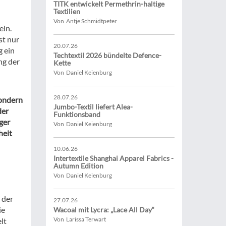
TITK entwickelt Permethrin-haltige
Textilien
Von Antje Schmidtpeter
ein.
st nur
20.07.26
g ein
Techtextil 2026 bündelte Defence-
ng der
Kette
Von Daniel Keienburg
28.07.26
sondern
Jumbo-Textil liefert Alea-
der
Funktionsband
ger
Von Daniel Keienburg
heit
10.06.26
Intertextile Shanghai Apparel Fabrics -
Autumn Edition
Von Daniel Keienburg
 der
27.07.26
ie
Wacoal mit Lycra: „Lace All Day“
Von Larissa Terwart
lt