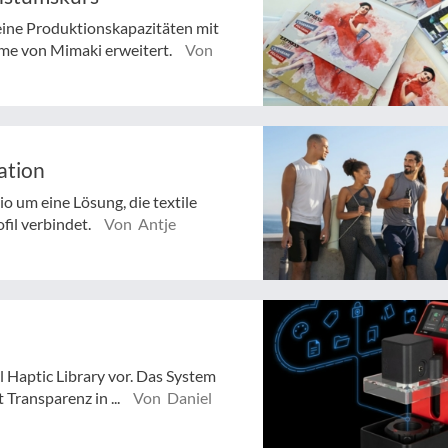
eine Produktionskapazitäten mit
eme von Mimaki erweitert.
Von
ation
o um eine Lösung, die textile
fil verbindet.
Von Antje
l Haptic Library vor. Das System
 Transparenz in ...
Von Daniel