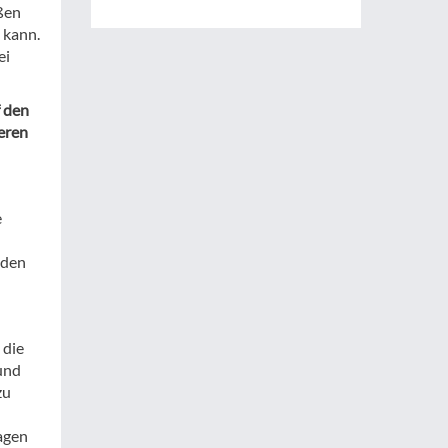
ßen
 kann.
ei
 den
seren
e
 den
 die
und
zu
agen