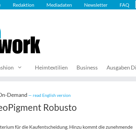
e
Redaktion
Mediadaten
Newsletter
FAQ
ashion
Heimtextilien
Business
Ausgaben Di
 On-Demand
— read English version
NeoPigment Robusto
Kriterium für die Kaufentscheidung. Hinzu kommt die zunehmende