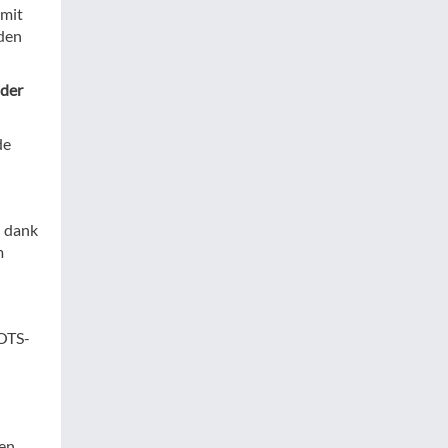
 mit
nden
oder
de
n dank
m
GOTS-
ten