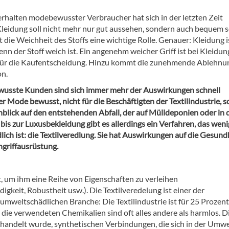
rhalten modebewusster Verbraucher hat sich in der letzten Zeit
Kleidung soll nicht mehr nur gut aussehen, sondern auch bequem s
t die Weichheit des Stoffs eine wichtige Rolle. Genauer: Kleidung i
n der Stoff weich ist. Ein angenehm weicher Griff ist bei Kleidun
für die Kaufentscheidung. Hinzu kommt die zunehmende Ablehnu
on.
sste Kunden sind sich immer mehr der Auswirkungen schnell
r Mode bewusst, nicht für die Beschäftigten der Textilindustrie, 
nblick auf den entstehenden Abfall, der auf Mülldeponien oder in 
is zur Luxusbekleidung gibt es allerdings ein Verfahren, das weni
ich ist: die Textilveredlung. Sie hat Auswirkungen auf die Gesund
hgriffausrüstung.
, um ihm eine Reihe von Eigenschaften zu verleihen
gkeit, Robustheit usw.). Die Textilveredelung ist einer der
umweltschädlichen Branche: Die Textilindustrie ist für 25 Prozent
ie verwendeten Chemikalien sind oft alles andere als harmlos. D
behandelt wurde, synthetischen Verbindungen, die sich in der Umwe