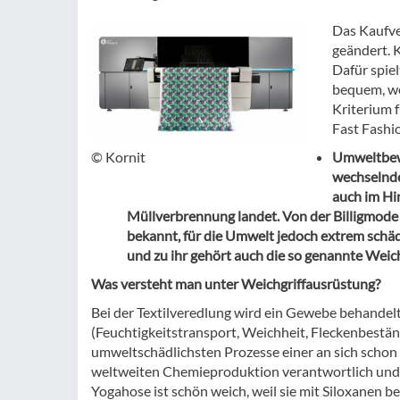
Das Kaufve
geändert. 
Dafür spiel
bequem, wen
Kriterium 
Fast Fashi
Umweltbewu
© Kornit
wechselnde
auch im Hi
Müllverbrennung landet. Von der Billigmode b
bekannt, für die Umwelt jedoch extrem schädl
und zu ihr gehört auch die so genannte Weic
Was versteht man unter Weichgriffausrüstung?
Bei der Textilveredlung wird ein Gewebe behandelt
(Feuchtigkeitstransport, Weichheit, Fleckenbeständi
umweltschädlichsten Prozesse einer an sich schon 
weltweiten Chemieproduktion verantwortlich und d
Yogahose ist schön weich, weil sie mit Siloxanen 