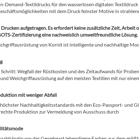
n-Demand-Textildrucks für den wasserlosen digitalen Textildruck
eschäftsmöglichkeiten mit dem Druck feinster Motive in strahle
Drucken aufgetragen. Es erfordert keine zusätzliche Zeit, Arbeit 
GOTS-Zertifizierung eine nachweislich umweltfreundliche Lösung.
ichgriffausrüstung von Kornit ist intelligente und nachhaltige Mo
ng
n) Schritt: Wegfall der Rüstkosten und des Zeitaufwands für Probe
und Weichgriffausrüstung auf den meisten Textilien mit nur eine
uktion mit weniger Abfall
ng höchster Nachhaltigkeitsstandards mit den Eco-Passport- und 
gerechte Produktion zur Vermeidung von Ausschuss durch
litätsmode
nabhängig von der Gewebeart lebendigere Farben aus dem größ