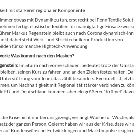
keit mit stärkerer regionaler Komponente
 immer etwas mit Dynamik zu tun, erst recht bei Penn Textile Solut
hmen fertigt elastische Textilien für mannigfaltige Einsatzzweck
ührer Markus Regenstein bleibt auch nach Corona dynamisch-inn
unkt dabei steht Wirk- und Stricktechnik zur Produktion von
ilden für so manche Hightech-Anwendung:
twork: Was kommt nach den Masken?
genstein:
Im Sturm nach vorne schauen, bedeutet trotz der Umstä
bleiben, seinen Kurs zu fahren und an den Zielen festzuhalten. Da
l Unterstützung vom Team, das zählt besonders. Eventuell ist jetzt 
men, um Nachhaltigkeit mit Regionalität stärker verbinden zu kö
n die EU und Deutschland kommen, aber ein größerer "Krümel" davo
ie Krise nicht nur bei uns gezeigt, verlangt Woche für Woche, al
tz der ganzen Person. Gelernt haben wir aus der Krise, dass wir a
er auf Kundenwünsche, Entwicklungen und Marktimpulse reagiere