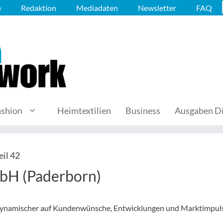
e
Redaktion
Mediadaten
Newsletter
FAQ
ashion
Heimtextilien
Business
Ausgaben Di
il 42
mbH (Paderborn)
h dynamischer auf Kundenwünsche, Entwicklungen und Marktimpul