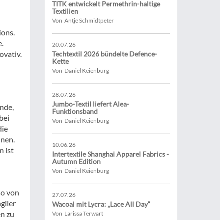
TITK entwickelt Permethrin-haltige
Textilien
Von Antje Schmidtpeter
ions.
e.
20.07.26
ovativ.
Techtextil 2026 bündelte Defence-
Kette
Von Daniel Keienburg
28.07.26
Jumbo-Textil liefert Alea-
nde,
Funktionsband
bei
Von Daniel Keienburg
die
nnen.
10.06.26
n ist
Intertextile Shanghai Apparel Fabrics -
Autumn Edition
Von Daniel Keienburg
so von
27.07.26
giler
Wacoal mit Lycra: „Lace All Day“
n zu
Von Larissa Terwart