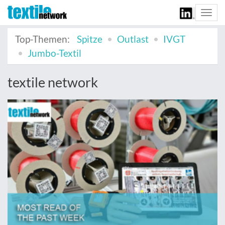
Togg
navi
Top-Themen:
Spitze
Outlast
IVGT
Jumbo-Textil
textile network