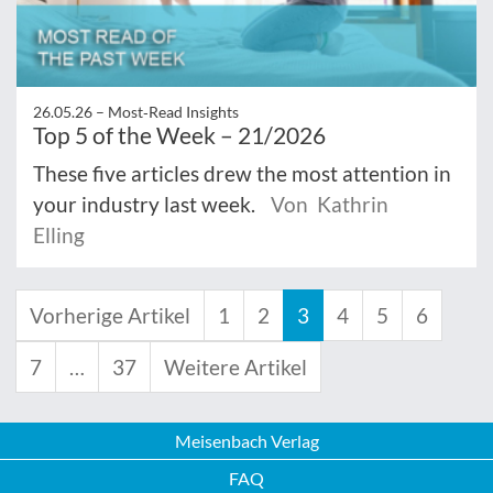
26.05.26 –
Most‑Read Insights
Top 5 of the Week – 21/2026
These five articles drew the most attention in
your industry last week.
Von Kathrin
Elling
Vorherige Artikel
1
2
3
4
5
6
7
…
37
Weitere Artikel
Meisenbach Verlag
FAQ