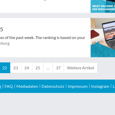
25
cles of the past week. The ranking is based on your
nburg
22
23
24
25
…
37
Weitere Artikel
g
FAQ
Mediadaten
Datenschutz
Impressum
Instagram
L