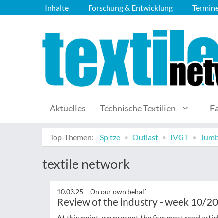
Inhalte
Forschung & Entwicklung
Termin
Aktuelles
Technische Textilien
F
Top-Themen:
Spitze
Outlast
IVGT
Jumb
textile network
10.03.25 –
On our own behalf
Review of the industry - week 10/2
At this point, we present the five most read arti