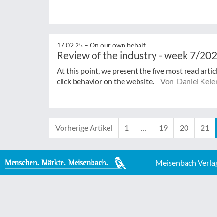
17.02.25 –
On our own behalf
Review of the industry - week 7/20
At this point, we present the five most read arti
click behavior on the website.
Von Daniel Keie
Vorherige Artikel
1
…
19
20
21
Meisenbach Verla