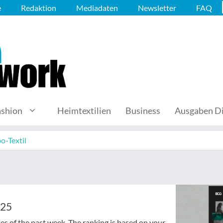
e
Redaktion
Mediadaten
Newsletter
FAQ
ashion
Heimtextilien
Business
Ausgaben Di
o-Textil
025
cles of the past week. The ranking is based on your