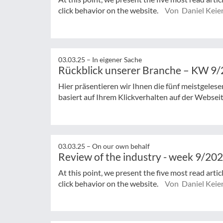
click behavior on the website.
Von Daniel Keie
03.03.25 –
In eigener Sache
Rückblick unserer Branche – KW 9
Hier präsentieren wir Ihnen die fünf meistgeles
basiert auf Ihrem Klickverhalten auf der Websei
03.03.25 –
On our own behalf
Review of the industry - week 9/20
At this point, we present the five most read arti
click behavior on the website.
Von Daniel Keie