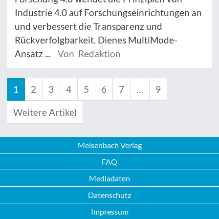
Industrie 4.0 auf Forschungseinrichtungen an
und verbessert die Transparenz und
Rückverfolgbarkeit. Dienes MultiMode-
Ansatz ...
Von Redaktion
1
2
3
4
5
6
7
…
9
Weitere Artikel
Meisenbach Verlag
FAQ
Mediadaten
Datenschutz
Impressum